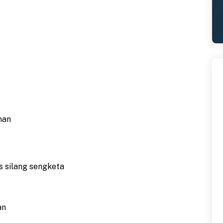
nan
 silang sengketa
an