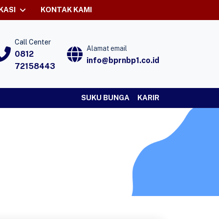
KASI
KONTAK KAMI
Call Center
Alamat email
0812
info@bprnbp1.co.id
72158443
SUKU BUNGA
KARIR