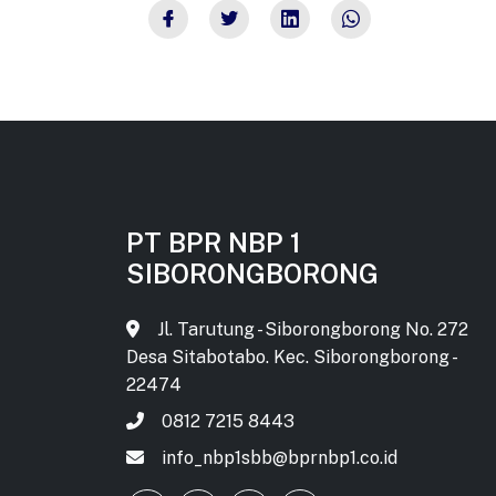
PT BPR NBP 1
SIBORONGBORONG
Jl. Tarutung - Siborongborong No. 272
Desa Sitabotabo. Kec. Siborongborong -
22474
0812 7215 8443
info_nbp1sbb@bprnbp1.co.id